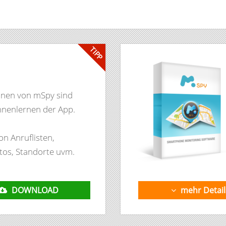
TIPP
C
onen von mSpy sind
nnenlernen der App.
n Anruflisten,
tos, Standorte uvm.
DOWNLOAD
mehr Detail