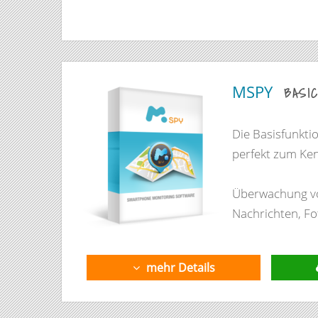
MSPY
BASI
Die Basisfunkti
perfekt zum Ke
Überwachung vo
Nachrichten, Fo
mehr Details