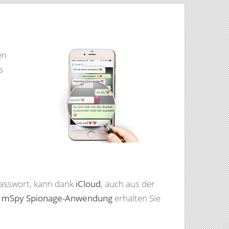
en
s
Passwort, kann dank
iCloud
, auch aus der
e
mSpy Spionage-Anwendung
erhalten Sie