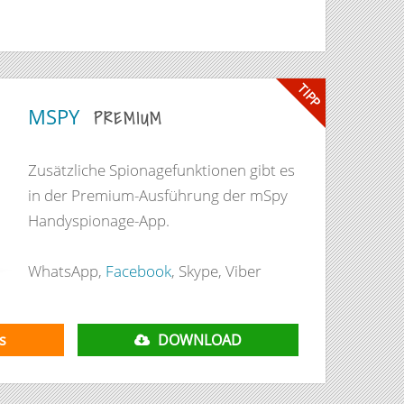
TIPP
MSPY
PREMIUM
Zusätzliche Spionagefunktionen gibt es
in der Premium-Ausführung der mSpy
Handyspionage-App.
WhatsApp,
Facebook
, Skype, Viber
s
DOWNLOAD