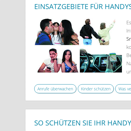
EINSATZGEBIETE FÜR HANDY
E
In
S
ko
B
Na
un
Anrufe überwachen
Kinder schützen
Was ve
SO SCHÜTZEN SIE IHR HAND