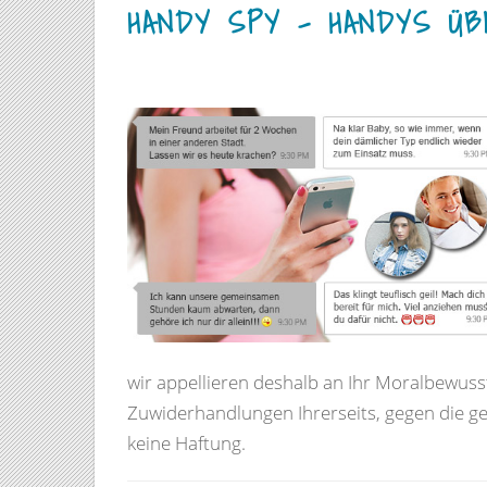
HANDY SPY – HANDYS Ü
wir appellieren deshalb an Ihr Moralbewu
Zuwiderhandlungen Ihrerseits, gegen die 
keine Haftung.