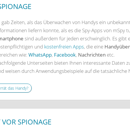
SPIONAGE
s gab Zeiten, als das Überwachen von Handys ein unbekann
formationen liefern konnte, als es die Spy-Apps von mSpy t
martphone
sind außerdem für jeden erschwinglich. Es gibt 
stenpflichtigen und
kostenfreien Apps
, die eine
Handyübe
ereichen wie:
WhatsApp
,
Facebook
,
Nachrichten
etc.
chfolgende Unterseiten bieten Ihnen interessante Daten z
d weisen durch Anwendungsbeispiele auf die tatsächliche N
rrät das Handy?
Y VOR SPIONAGE