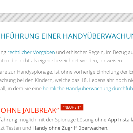
CHFÜHRUNG EINER HANDYÜBERWACHUN
tung
rechtlicher Vorgaben
und ethischer Regeln, im Bezug au
en die nicht als eigene bezeichnet werden, hinweisen.
re zur Handyspionage, ist ohne vorherige Einholung der Erl
chung bei den Kindern, welche das 18. Lebensjahr noch nic
all, in dem Sie eine
heimliche Handyüberwachung durchfüh
”NEUHEIT”
 OHNE JAILBREAK”
fahrung
möglich mit der Spionage Lösung
ohne App Install
etzt Testen und
Handy ohne Zugriff überwachen
.