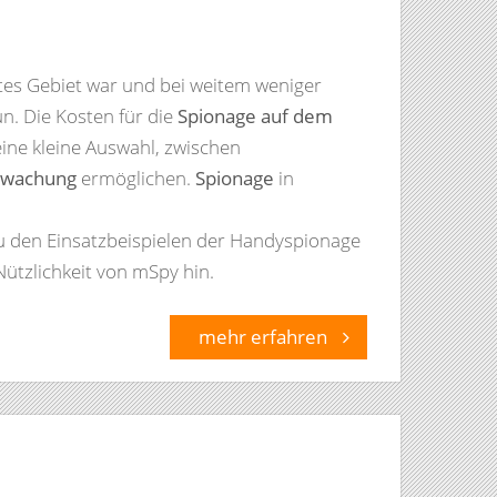
tes Gebiet war und bei weitem weniger
un. Die Kosten für die
Spionage auf dem
eine kleine Auswahl, zwischen
rwachung
ermöglichen.
Spionage
in
u den Einsatzbeispielen der Handyspionage
ützlichkeit von mSpy hin.
mehr erfahren