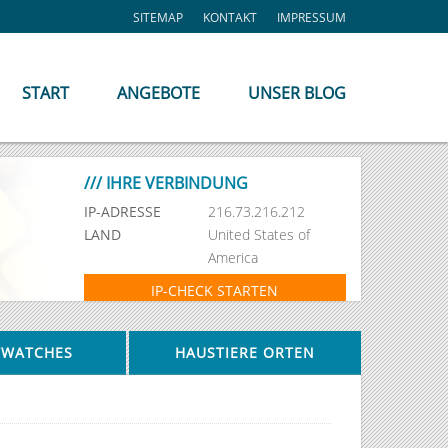
SITEMAP
KONTAKT
IMPRESSUM
START
ANGEBOTE
UNSER BLOG
/// IHRE VERBINDUNG
IP-ADRESSE
216.73.216.212
LAND
United States of
America
IP-CHECK STARTEN
TWATCHES
HAUSTIERE ORTEN