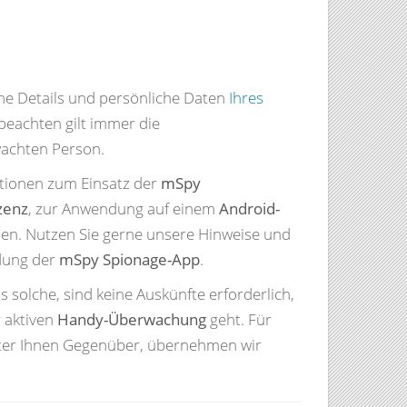
time Details und persönliche Daten
Ihres
eachten gilt immer die
achten Person.
ationen zum Einsatz der
mSpy
zenz
, zur Anwendung auf einem
Android-
ben. Nutzen Sie gerne unsere Hinweise und
ndung der
mSpy Spionage-App
.
s solche, sind keine Auskünfte erforderlich,
 aktiven
Handy-Überwachung
geht. Für
tter Ihnen Gegenüber, übernehmen wir