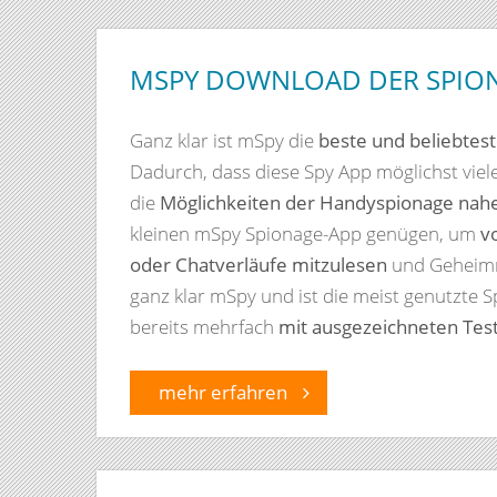
MSPY DOWNLOAD DER SPIO
Ganz klar ist mSpy die
beste und beliebtes
Dadurch, dass diese Spy App möglichst vie
die
Möglichkeiten der Handyspionage nah
kleinen mSpy Spionage-App genügen, um
v
oder Chatverläufe mitzulesen
und Geheimn
ganz klar mSpy und ist die meist genutzt
bereits mehrfach
mit ausgezeichneten Tes
mehr erfahren