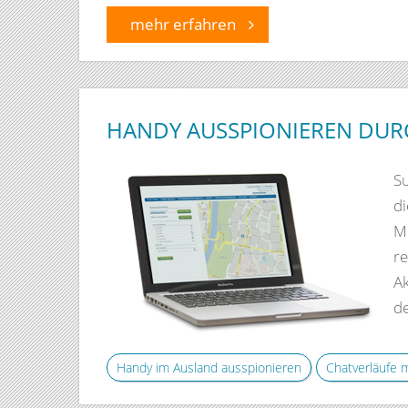
mehr erfahren
HANDY AUSSPIONIEREN DURC
S
d
Mo
r
Ak
de
Handy im Ausland ausspionieren
Chatverläufe 