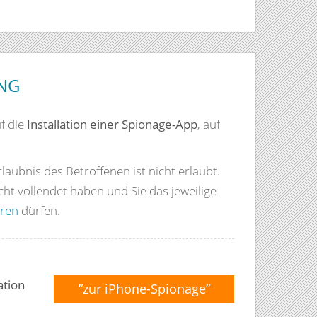
G
f die
Installation einer Spionage-App
, auf
aubnis des Betroffenen ist nicht erlaubt.
ht vollendet haben und Sie das jeweilige
ren
dürfen.
ation
”zur iPhone-Spionage”