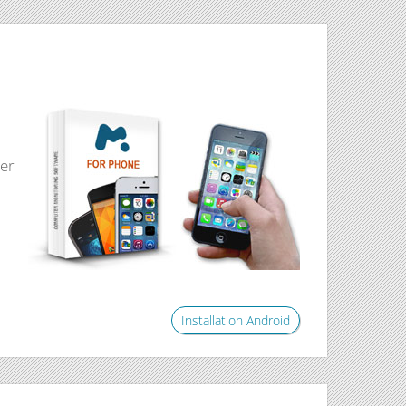
der
Installation Android