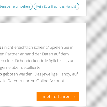
astensperre umgehen
Kein Zugriff auf das Handy?
es
nicht ersichtlich scheint? Spielen Sie in
en Partner anhand der Daten auf dem
en eine flächendeckende Möglichkeit, zur
 gerne über detaillierte
p
geboten werden. Das jeweilige Handy, auf
 alle Daten zu Ihrem Online-Account.
mehr erfahren