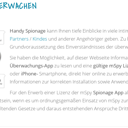
BERWACHEN
Handy Spionage
kann Ihnen tiefe Einblicke in viele in
Partners
/
Kindes
und anderer Angehöriger geben. Zu b
Grundvoraussetzung des Einverständnisses der überw
Sie haben die Möglichkeit, auf dieser Webseite Inform
Überwachungs-App
zu lesen und eine
gültige mSpy Li
oder
iPhone-
Smartphone, direkt hier online zu erwer
Informationen zur korrekten Installation sowie Anwe
Für den Erwerb einer Lizenz der mSpy
Spionage App
al
sstsein, wenn es um ordnungsgemäßen Einsatz von mSpy zur
geltenden Gesetze und daraus entstehenden Ansprüche Dri