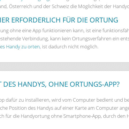
nd, Österreich und der Schweiz die Möglichkeit der Handy
ER ERFORDERLICH FÜR DIE ORTUNG
ng ohne eine App funktionieren kann, ist eine funktionsfähi
estehende Verbindung, kann kein Ortungsverfahren ein en
tes Handy zu orten
, ist dadurch nicht möglich.
T DES HANDYS, OHNE ORTUNGS-APP?
p dafür zu installieren, wird vom Computer bedient und be
sche Position des Handys auf einer Karte am Computer ange
ch für die Handyortung ohne Smartphone-App, durch den Ha