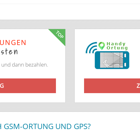
TOP
TUNGEN
esten
n und dann bezahlen.
G
H GSM-ORTUNG UND GPS?