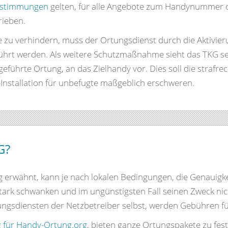
Bestimmungen
gelten, für alle Angebote zum Handynummer o
rieben.
 zu verhindern, muss der Ortungsdienst durch die Aktivier
rt werden. Als weitere Schutzmaßnahme sieht das TKG seit
geführte Ortung, an das Zielhandy vor. Dies soll die straf
nstallation für unbefugte maßgeblich erschweren.
G?
g erwähnt, kann je nach lokalen Bedingungen, die Genauigk
rk schwanken und im ungünstigsten Fall seinen Zweck nicht
ungsdiensten der Netzbetreiber selbst, werden Gebühren fü
 für Handy-Ortung.org
, bieten ganze Ortungspakete zu fe