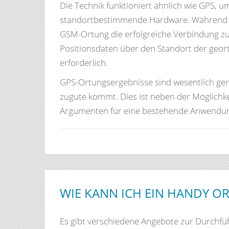
Die Technik funktioniert ähnlich wie GPS, 
standortbestimmende Hardware. Während bei
GSM-Ortung die erfolgreiche Verbindung z
Positionsdaten über den Standort der geo
erforderlich.
GPS-Ortungsergebnisse sind wesentlich gena
zugute kommt. Dies ist neben der Möglichk
Argumenten für eine bestehende Anwendun
WIE KANN ICH EIN HANDY OR
Es gibt verschiedene Angebote zur Durchfü