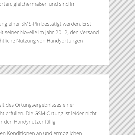
rten, gleichermaßen und sind im
ung einer SMS-Pin bestätigt werden. Erst
 seiner Novelle im Jahr 2012, den Versand
rechtliche Nutzung von Handyortungen
eit des Ortungsergebnisses einer
 erfüllen. Die GSM-Ortung ist leider nicht
r den Handynutzer fällig.
sten Konditionen an und ermöglichen