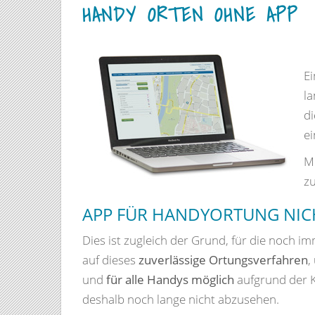
HANDY ORTEN OHNE APP
E
l
d
ei
M
zu
APP FÜR HANDYORTUNG NIC
Dies ist zugleich der Grund, für die noch i
auf dieses
zuverlässige Ortungsverfahren
,
und
für alle Handys möglich
aufgrund der K
deshalb noch lange nicht abzusehen.