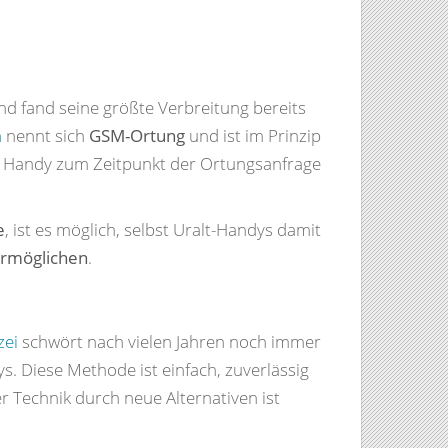
d fand seine größte Verbreitung bereits
n
nennt sich
GSM-Ortung
und ist im Prinzip
as Handy zum Zeitpunkt der Ortungsanfrage
e
, ist es möglich, selbst Uralt-Handys damit
ermöglichen
.
zei
schwört nach vielen Jahren noch immer
. Diese Methode ist einfach, zuverlässig
r Technik durch neue Alternativen ist