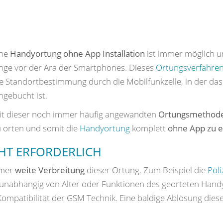
ine
Handyortung ohne App Installation
ist immer möglich un
ange vor der Ära der Smartphones. Dieses
Ortungsverfahre
ie Standortbestimmung durch die Mobilfunkzelle, in der d
ngebucht ist.
it dieser noch immer häufig angewandten
Ortungsmethod
 orten und somit die
Handyortung
komplett
ohne App zu 
HT ERFORDERLICH
mmer
weite Verbreitung
dieser Ortung. Zum Beispiel die
Poli
 unabhängig von Alter oder Funktionen des georteten Handys
ompatibilität der GSM Technik. Eine baldige Ablösung diese