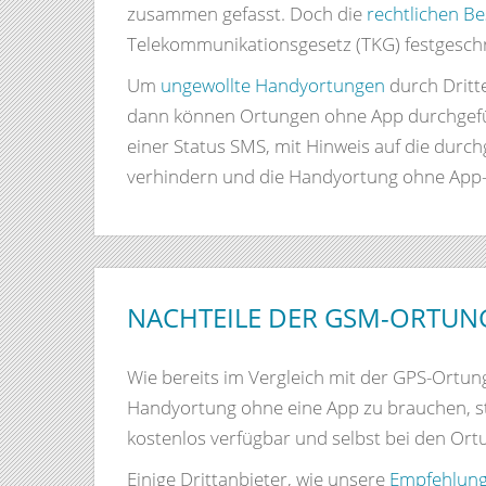
zusammen gefasst. Doch die
rechtlichen 
Telekommunikationsgesetz (TKG) festgesch
Um
ungewollte Handyortungen
durch Dritte
dann können Ortungen ohne App durchgefüh
einer Status SMS, mit Hinweis auf die durch
verhindern und die Handyortung ohne App-I
NACHTEILE DER GSM-ORTUN
Wie bereits im Vergleich mit der GPS-Ortun
Handyortung ohne eine App zu brauchen, sta
kostenlos verfügbar und selbst bei den Ort
Einige Drittanbieter, wie unsere
Empfehlung