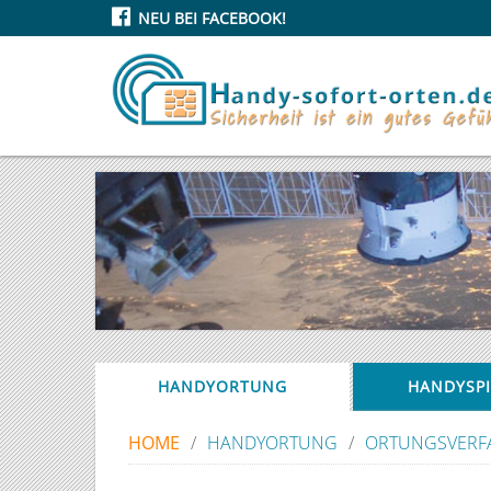
NEU BEI FACEBOOK!
HANDYORTUNG
HANDYSP
HOME
/
HANDYORTUNG
/
ORTUNGSVERF