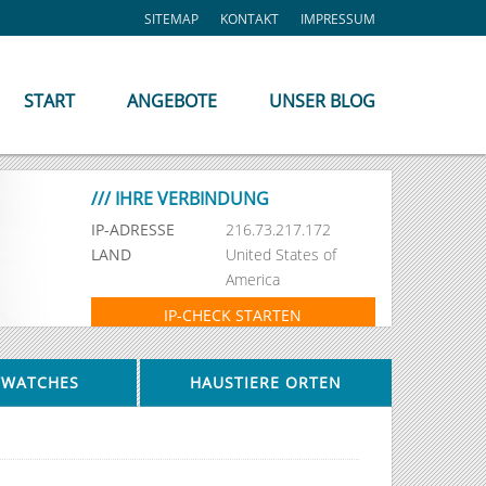
SITEMAP
KONTAKT
IMPRESSUM
START
ANGEBOTE
UNSER BLOG
/// IHRE VERBINDUNG
IP-ADRESSE
216.73.217.172
LAND
United States of
America
IP-CHECK STARTEN
TWATCHES
HAUSTIERE ORTEN