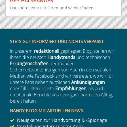
GPS HALSBÄNDER
Haustiere jederzeit Orten und wiederfinden.
STETS GUT INFORMIERT UND NICHTS VERPASST
In unserem
redaktionell
gepflegten Blog, stellen wir
Ihnen die neusten
Handytrends
und technischen
Errungenschaften
der mobilen
Sicherheitsvorkehrungen vor. Auch in den sozialen
Medien wie Facebook sind wir vertreten, wo wir für
unsere Fans neben nützlichen
Ankündigungen
ebenfalls interessante
Empfehlungen
, als auch
emotionale Berichte aus dem ganz normalen Alltag,
bereit halten.
HANDY-BLOG MIT AKTUELLEN NEWS
Neuigkeiten
zur
Handyortung
&
-Spionage
Vorstellung interessanter Apps