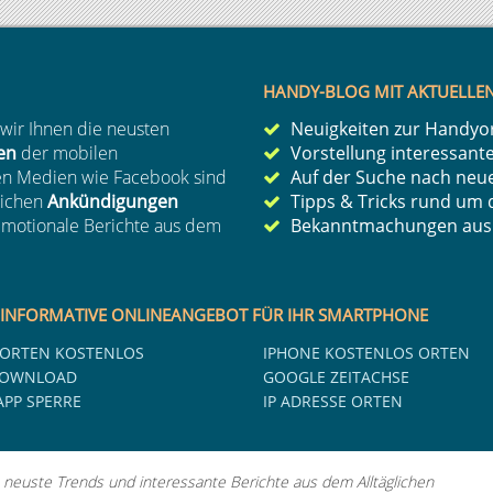
HANDY-BLOG MIT AKTUELLE
 wir Ihnen die neusten
Neuigkeiten
zur
Handyo
en
der mobilen
Vorstellung interessant
len Medien wie Facebook sind
Auf der Suche nach neu
lichen
Ankündigungen
Tipps & Tricks rund um
 emotionale Berichte aus dem
Bekanntmachungen aus d
 INFORMATIVE ONLINEANGEBOT FÜR IHR SMARTPHONE
ORTEN KOSTENLOS
IPHONE KOSTENLOS ORTEN
DOWNLOAD
GOOGLE ZEITACHSE
PP SPERRE
IP ADRESSE ORTEN
neuste Trends und interessante Berichte aus dem Alltäglichen