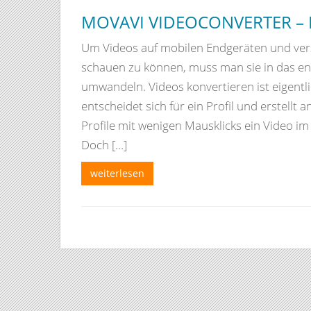
MOVAVI VIDEOCONVERTER – 
Um Videos auf mobilen Endgeräten und ver
schauen zu können, muss man sie in das e
umwandeln. Videos konvertieren ist eigentl
entscheidet sich für ein Profil und erstellt 
Profile mit wenigen Mausklicks ein Video 
Doch […]
weiterlesen