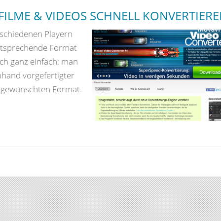
FILME & VIDEOS SCHNELL KONVERTIER
schiedenen Playern
ntsprechende Format
ich ganz einfach: man
anhand vorgefertigter
im gewünschten Format.