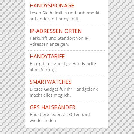
HANDYSPIONAGE
Lesen Sie heimlich und unbemerkt
auf anderen Handys mit.
IP-ADRESSEN ORTEN
Herkunft und Standort von IP-
Adressen anzeigen.
HANDYTARIFE
Hier gibt es günstige Handytarife
ohne Vertrag.
SMARTWATCHES
Dieses Gadget für Ihr Handgelenk
macht alles möglich.
GPS HALSBÄNDER
Haustiere jederzeit Orten und
wiederfinden.