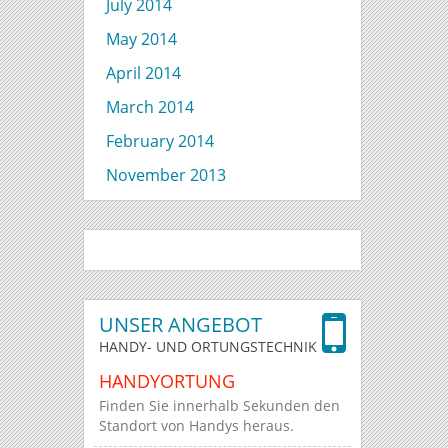
July 2014
May 2014
April 2014
March 2014
February 2014
November 2013
UNSER ANGEBOT
HANDY- UND ORTUNGSTECHNIK
HANDYORTUNG
Finden Sie innerhalb Sekunden den
Standort von Handys heraus.