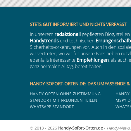
STETS GUT INFORMIERT UND NICHTS VERPASST
In unserem
redaktionell
gepflegten Blog, stellen
Handytrends
und technischen
Errungenschaft
Sicherheitsvorkehrungen vor. Auch in den sozia
wir vertreten, wo wir für unsere Fans neben nütz
ebenfalls interessante
Empfehlungen
, als auch
ganz normalen Alltag, bereit halten.
HANDY-SOFORT-ORTEN.DE: DAS UMFASSENDE &
HANDY ORTEN OHNE ZUSTIMMUNG
HANDY 
STANDORT MIT FREUNDEN TEILEN
MSPY 
WHATSAPP STANDORT
WHATSA
© 2013 - 2026
Handy-Sofort-Orten.de
-
Handy-News, 