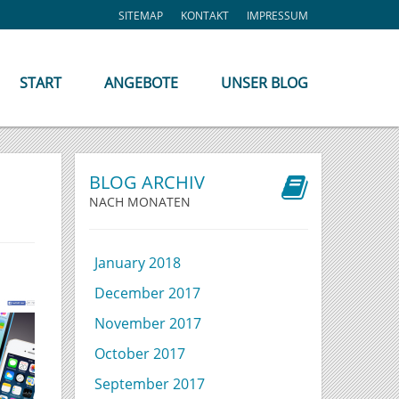
SITEMAP
KONTAKT
IMPRESSUM
START
ANGEBOTE
UNSER BLOG
BLOG ARCHIV
NACH MONATEN
January 2018
December 2017
November 2017
October 2017
September 2017